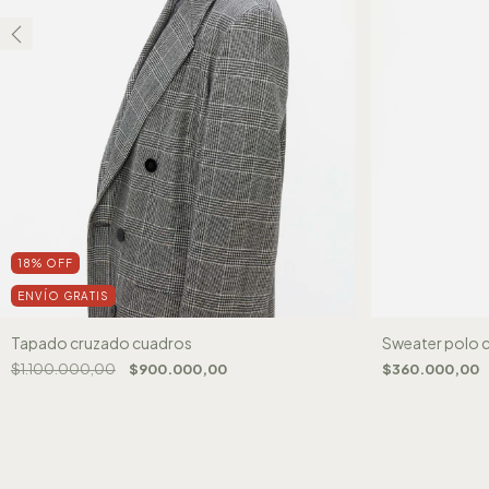
18
%
OFF
ENVÍO GRATIS
Tapado cruzado cuadros
Sweater polo 
$1.100.000,00
$900.000,00
$360.000,00