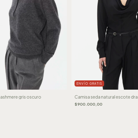
ENVÍO GRATIS
cashmere gris oscuro
Camisa seda natural escote dr
$900.000,00