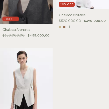
25
%
OFF
Chaleco Morales
30
%
OFF
$520.000,00
$390.000,00
+1
Chaleco Arenales
$650.000,00
$455.000,00